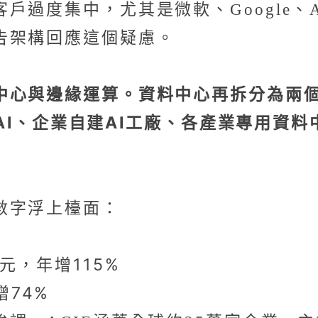
過度集中，尤其是微軟、Google、Am
告架構回應這個疑慮。
中心與邊緣運算。資料中心再拆分為兩
AI、企業自建AI工廠、各產業專用資料中心的
數字浮上檯面：
美元，年增115%
增74%