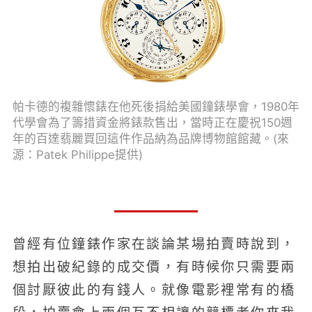
帕卡德的複雜懷錶在他死後捐給美國鐘錶學會，1980年
代學會為了籌措資金將錶款售出，當時正在慶祝150週
年的百達翡麗買回這件作品納為品牌博物館館藏。(來
源：Patek Philippe提供)
曾經有位鐘錶作家在談論某場拍賣時說到，
想拍出破紀錄的成交價，有時候你只需要兩
個討厭彼此的有錢人。就像電影裡常有的橋