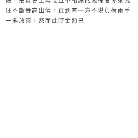
段，拍賣會上兩個互不相讓的競標者你來我
往不斷疊高出價，直到有一方不堪負荷兩手
一攤放棄，然而此時金額已