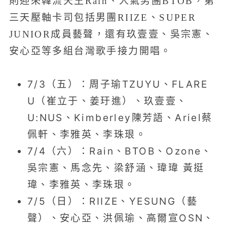
則迎來韓流天王Rain、人氣男團BTOB，第
三天壓軸卡司包括男團RIIZE、SUPER
JUNIOR成員藝聲，還有玖壹壹、吳宗憲、
安心亞等多組台灣歌手接力開唱。
7/3（五）：周子瑜TZUYU、FLARE
U（崔立于、姜玗進）、玖壹壹、
U:NUS、Kimberley陳芳語、Ariel蔡
佩軒、李雅英、李珠珢。
7/4（六）：Rain、BTOB、Ozone、
吳宗憲、馬念先、梁舒涵、瑋瑋 黃挺
瑋、李雅英、李珠珢。
7/5（日）：RIIZE、YESUNG（藝
聲）、安心亞、洪佩瑜、高爾宣OSN、