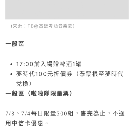
(來源：FB@高雄啤酒音樂節)
一般區
17:00前入場贈啤酒1罐
夢時代100元折價券（憑票根至夢時代
兌換）
一般區（啦啦隊限量票）
7/3、7/4每日限量500組，售完為止，不適
用中信卡優惠。