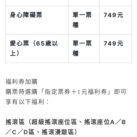
身心障礙票
單一票
749元
種
愛心票（65歲以
單一票
749元
上）
種
福利券加購
購票時選購「指定票券＋1元福利券」即可
享有以下福利：
搖滾區（超級搖滾座位區、搖滾座位A／B
／C／D區、搖滾漫遊區）