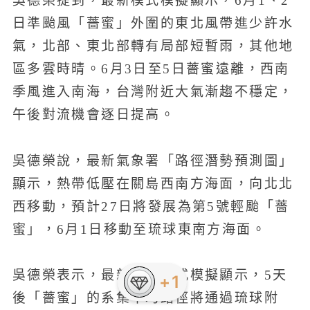
吳德榮提到，最新模式模擬顯示，6月1、2
日準颱風「薔蜜」外圍的東北風帶進少許水
氣，北部、東北部轉有局部短暫雨，其他地
區多雲時晴。6月3日至5日薔蜜遠離，西南
季風進入南海，台灣附近大氣漸趨不穩定，
午後對流機會逐日提高。
吳德榮說，最新氣象署「路徑潛勢預測圖」
顯示，熱帶低壓在關島西南方海面，向北北
西移動，預計27日將發展為第5號輕颱「薔
蜜」，6月1日移動至琉球東南方海面。
吳德榮表示，最新美國模式模擬顯示，5天
後「薔蜜」的系集平均路徑將通過琉球附