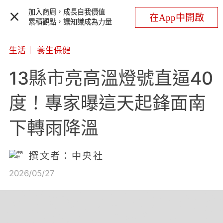
加入商周，成長自我價值
在App中開啟
累積觀點，讓知識成為力量
生活
｜
養生保健
13縣市亮高溫燈號直逼40
度！專家曝這天起鋒面南
下轉雨降溫
撰文者：中央社
2026/05/27