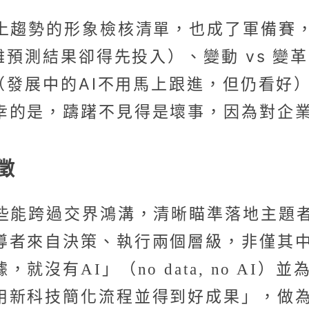
迎上趨勢的形象檢核清單，也成了軍備賽
難預測結果卻得先投入）、變動 vs 變
望（發展中的AI不用馬上跟進，但仍看
幸的是，躊躇不見得是壞事，因為對企
徵
那些能跨過交界鴻溝，清晰瞄準落地主題
導者來自決策、執行兩個層級，非僅其
就沒有AI」（no data, no AI
用新科技簡化流程並得到好成果」，做