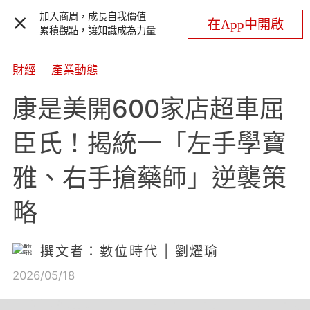
加入商周，成長自我價值
在App中開啟
累積觀點，讓知識成為力量
財經
｜
產業動態
康是美開600家店超車屈
臣氏！揭統一「左手學寶
雅、右手搶藥師」逆襲策
略
撰文者：數位時代 | 劉燿瑜
2026/05/18