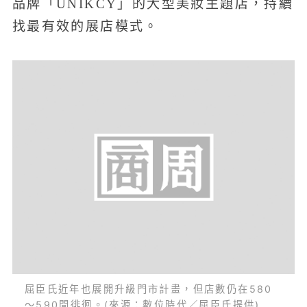
品牌「UNIKCY」的大型美妝主題店，持續
找最有效的展店模式。
屈臣氏近年也展開升級門市計畫，但店數仍在580
～590間徘徊。(來源：數位時代／屈臣氏提供)