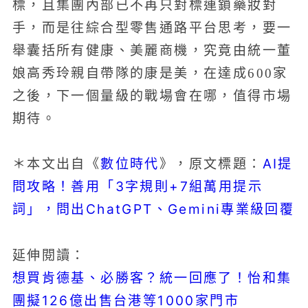
標，且集團內部已不再只對標連鎖藥妝對
手，而是往綜合型零售通路平台思考，要一
舉囊括所有健康、美麗商機，究竟由統一董
娘高秀玲親自帶隊的康是美，在達成600家
之後，下一個量級的戰場會在哪，值得市場
期待。
數位時代
AI提
＊本文出自《
》，原文標題：
問攻略！善用「3字規則+7組萬用提示
詞」，問出ChatGPT、Gemini專業級回覆
延伸閱讀：
想買肯德基、必勝客？統一回應了！怡和集
團擬126億出售台港等1000家門市