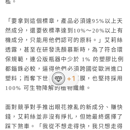
檻。
「要拿到這個標章，產品必須達95%以上天
然成分，還要依標準達到10%～20%以上有
機成分，只能用他們認可的原料。」艾莉絲
透露，甚至在研發洗顏慕斯時，為了符合環
保規範，連公版瓶器中少於 1% 的塑膠比例
都錙銖必較，逼得他們必須跨國從歐洲進口
+1
塑料；而奪下世界金獎的面膜，也堅持採用
100% 可生物降解的植物纖維。
面對競爭對手推出眼花撩亂的新成分、賺快
錢，艾莉絲並非沒有掙扎，但她最終選擇了
踩下煞車。「我從不想走得快，我只想走得