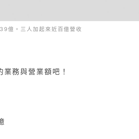
vy ，39億。三人加起來近百億營收
的業務與營業額吧！
億
億