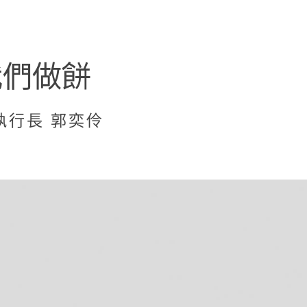
我們做餅
執行長 郭奕伶