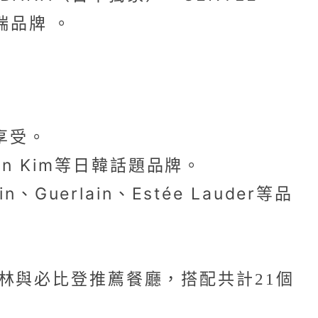
端品牌 。
享受。
tin Kim等日韓話題品牌。
n、Guerlain、Estée Lauder等品
其林與必比登推薦餐廳
，搭配共計21個