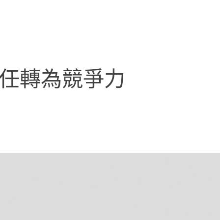
信任轉為競爭力