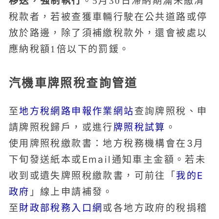
移送，強制執行
。5月30日滯納期滿未繳清
稅款者，若被查獲車輛行駛在公共道路或停
放於路邊，除了須補繳稅款外，還會被處以
應納稅額1倍以下的罰鍰。
汽機車牌照稅查詢管道
至
地方稅網路申報作業網站
查詢牌照稅、申
請牌照稅歸戶，或進行
牌照稅試算
。
使用牌照稅繳款書：地方稅務機構會在3月
下旬發送紙本或Email通知車主金額。若未
收到或遺失牌照稅繳款書，可前往「
我的E
政府
」線上申請補發。
至
財政部稅務入口網
或各地方政府的稅捐稽