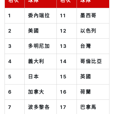
名次
球隊
名次
球隊
1
委內瑞拉
11
墨西哥
2
美國
12
以色列
3
多明尼加
13
台灣
4
義大利
14
哥倫比亞
5
日本
15
英國
6
加拿大
16
荷蘭
7
波多黎各
17
巴拿馬