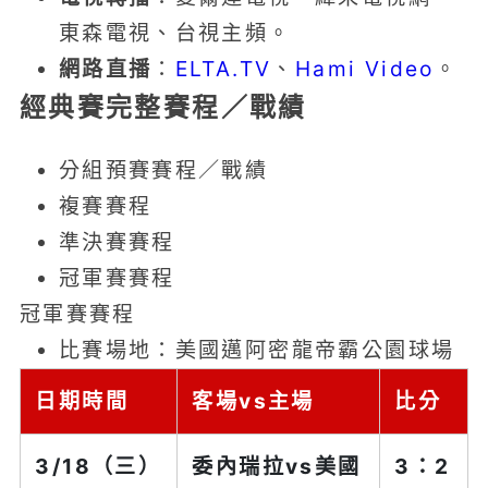
東森電視、台視主頻。
網路直播
：
ELTA.TV
、
Hami Video
。
經典賽完整賽程／戰績
分組預賽賽程／戰績
複賽賽程
準決賽賽程
冠軍賽賽程
冠軍賽賽程
比賽場地：美國邁阿密龍帝霸公園球場
日期時間
客場vs主場
比分
3/18（三）
委內瑞拉
vs美國
3：2