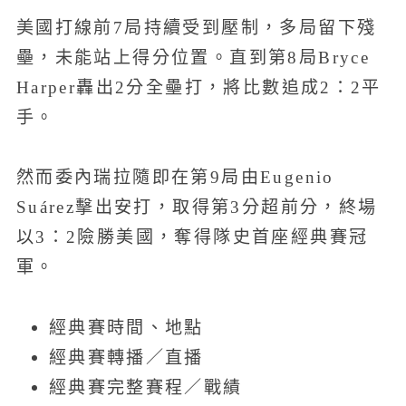
美國打線前7局持續受到壓制，多局留下殘
壘，未能站上得分位置。直到第8局Bryce
Harper轟出2分全壘打，將比數追成2：2平
手。
然而委內瑞拉隨即在第9局由Eugenio
Suárez擊出安打，取得第3分超前分，終場
以3：2險勝美國，奪得隊史首座經典賽冠
軍。
經典賽時間、地點
經典賽轉播／直播
經典賽完整賽程／戰績