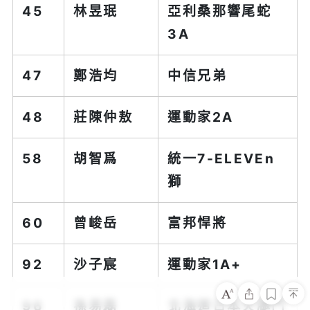
45
林昱珉
亞利桑那響尾蛇
3A
47
鄭浩均
中信兄弟
48
莊陳仲敖
運動家2A
58
胡智爲
統一7-ELEVEn
獅
60
曾峻岳
富邦悍將
92
沙子宸
運動家1A+
96
孫易磊
北海道日本火腿鬥