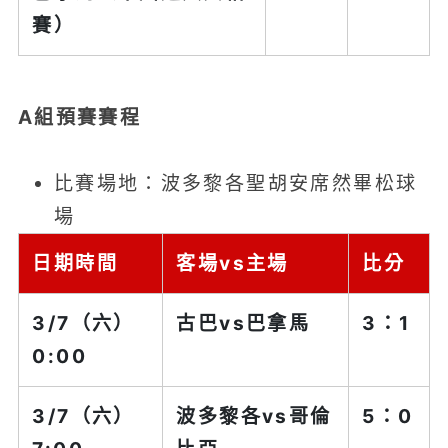
賽）
A組預賽賽程
比賽場地：波多黎各聖胡安席然畢松球
場
日期時間
客場vs主場
比分
3/7（六）
古巴
vs巴拿馬
3：1
0:00
3/7（六）
波多黎各
vs哥倫
5：0