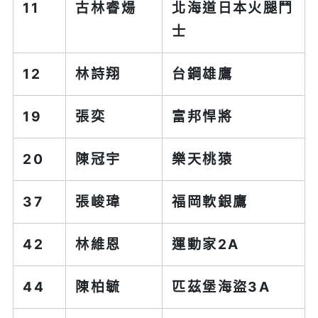
11
古林睿煬
北海道日本火腿鬥
士
12
林詩翔
台鋼雄鷹
19
張奕
富邦悍將
20
陳冠宇
樂天桃猿
37
張峻瑋
福岡軟銀鷹
42
林維恩
運動家2A
44
陳柏毓
匹茲堡海盜3A