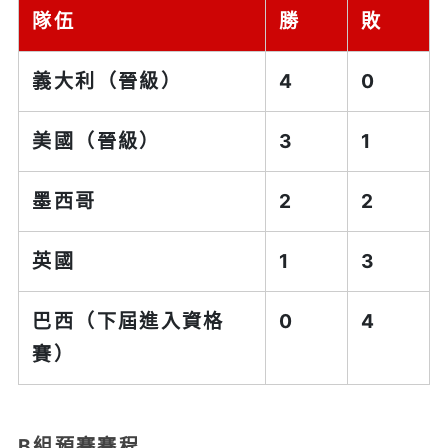
隊伍
勝
敗
義大利（晉級）
4
0
美國（晉級）
3
1
墨西哥
2
2
英國
1
3
巴西（下屆進入資格
0
4
賽）
B組預賽賽程