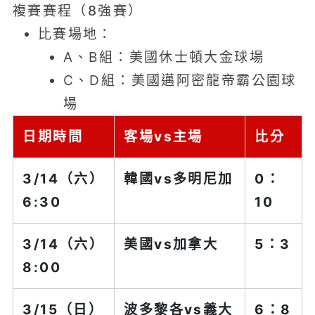
複賽賽程（8強賽）
比賽場地：
A、B組：美國休士頓大金球場
C、D組：美國邁阿密龍帝霸公園球
場
日期時間
客場vs主場
比分
3/14（六）
韓國vs
多明尼加
0：
6:30
10
3/14（六）
美國
vs加拿大
5：3
8:00
3/15（日）
波多黎各vs
義大
6：8