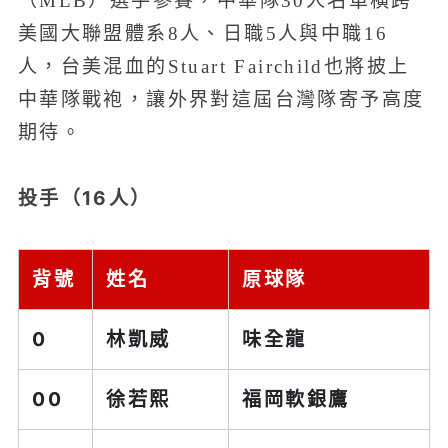
（MLB）選手參賽，中華隊30人名單橫跨
美國大聯盟體系8人、日職5人與中職16
人，台美混血的Stuart Fairchild也將披上
中華隊戰袍，讓外界對這屆台灣隊寄予高度
期待。
投手（16人）
背號
姓名
原球隊
0
林凱威
味全龍
00
徐若熙
福岡軟銀鷹