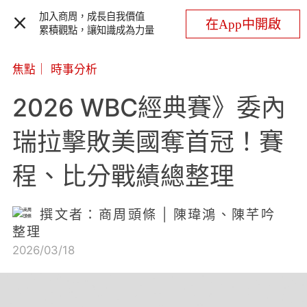
加入商周，成長自我價值
在App中開啟
累積觀點，讓知識成為力量
焦點
｜
時事分析
2026 WBC經典賽》委內
瑞拉擊敗美國奪首冠！賽
程、比分戰績總整理
撰文者：商周頭條 | 陳瑋鴻、陳芊吟
整理
2026/03/18