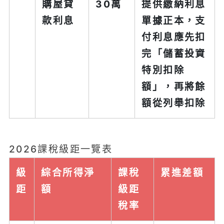
購屋貸
30萬
提供繳納利息
款利息
單據正本，支
付利息應先扣
完「儲蓄投資
特別扣除
額」，再將餘
額從列舉扣除
2026課稅級距一覽表
級
綜合所得淨
課稅
累進差額
距
額
級距
稅率