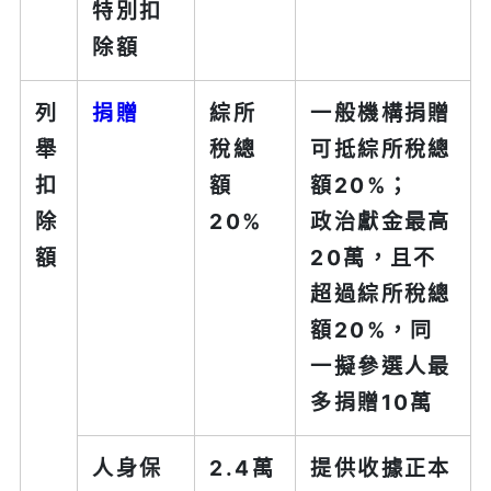
特別扣
除額
列
捐贈
綜所
一般機構捐贈
舉
稅總
可抵綜所稅總
扣
額
額20%；
除
20%
政治獻金最高
額
20萬，且不
超過綜所稅總
額20%，同
一擬參選人最
多捐贈10萬
人身保
2.4萬
提供收據正本