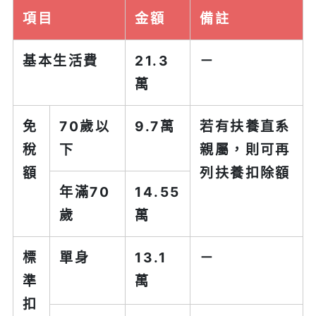
項目
金額
備註
基本生活費
21.3
－
萬
免
70歲以
9.7萬
若有扶養直系
稅
下
親屬，則可再
額
列扶養扣除額
年滿70
14.55
歲
萬
標
單身
13.1
－
準
萬
扣