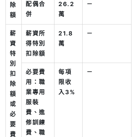
配偶合
26.2
－
除
併
萬
額
薪
薪資所
21.8
－
資
得特別
萬
特
扣除額
別
必要費
每項
－
扣
用：職
限收
除
業專用
入3%
額
服裝
或
費、進
必
修訓練
要
費、職
費