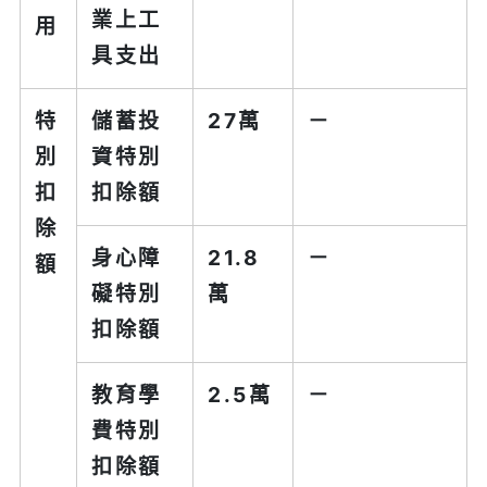
業上工
用
具支出
特
儲蓄投
27萬
－
別
資特別
扣
扣除額
除
身心障
21.8
－
額
礙特別
萬
扣除額
教育學
2.5萬
－
費特別
扣除額