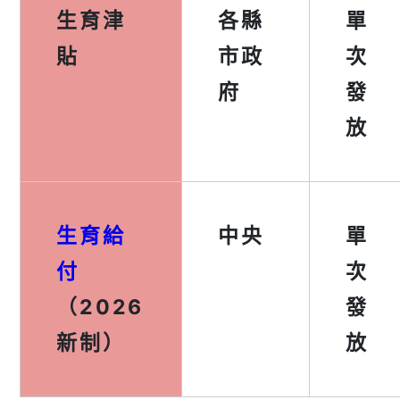
生育津
各縣
單
貼
市政
次
府
發
放
生育給
中央
單
付
次
（2026
發
新制）
放