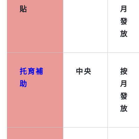
貼
月
發
放
托育補
中央
按
助
月
發
放