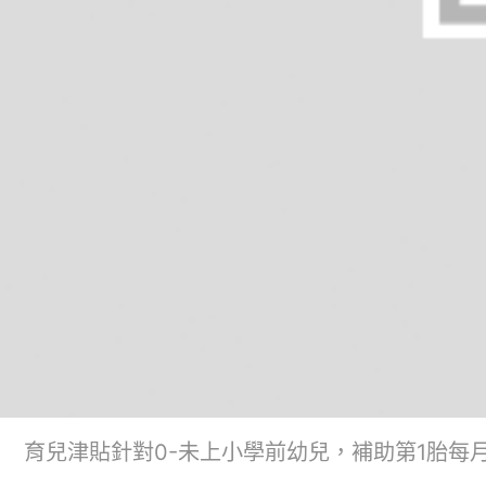
育兒津貼針對0-未上小學前幼兒，補助第1胎每月5,00