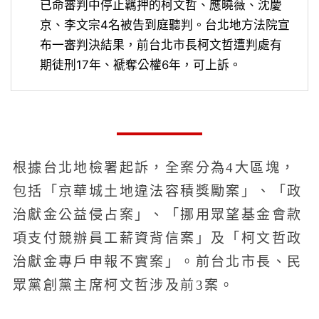
已命審判中停止羈押的柯文哲、應曉薇、沈慶
京、李文宗4名被告到庭聽判。台北地方法院宣
布一審判決結果，前台北市長柯文哲遭判處有
期徒刑17年、褫奪公權6年，可上訴。
根據台北地檢署起訴，全案分為4大區塊，
包括「京華城土地違法容積獎勵案」、「政
治獻金公益侵占案」、「挪用眾望基金會款
項支付競辦員工薪資背信案」及「柯文哲政
治獻金專戶申報不實案」。前台北市長、民
眾黨創黨主席柯文哲涉及前3案。