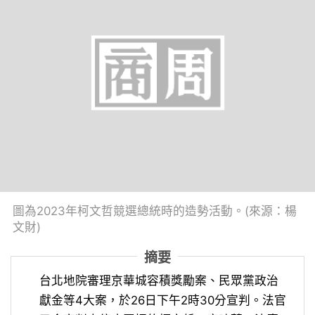
圖為2023年柯文哲競選總統時的造勢活動。(來源：楊
文財)
摘要
台北地院審理京華城容積獎勵案、民眾黨政治
獻金等4大案，於26日下午2時30分宣判。法官