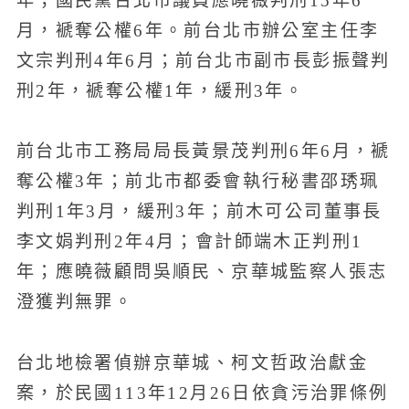
年；國民黨台北市議員應曉薇判刑15年6
月，褫奪公權6年。前台北市辦公室主任李
文宗判刑4年6月；前台北市副市長彭振聲判
刑2年，褫奪公權1年，緩刑3年。
前台北市工務局局長黃景茂判刑6年6月，褫
奪公權3年；前北市都委會執行秘書邵琇珮
判刑1年3月，緩刑3年；前木可公司董事長
李文娟判刑2年4月；會計師端木正判刑1
年；應曉薇顧問吳順民、京華城監察人張志
澄獲判無罪。
台北地檢署偵辦京華城、柯文哲政治獻金
案，於民國113年12月26日依貪污治罪條例