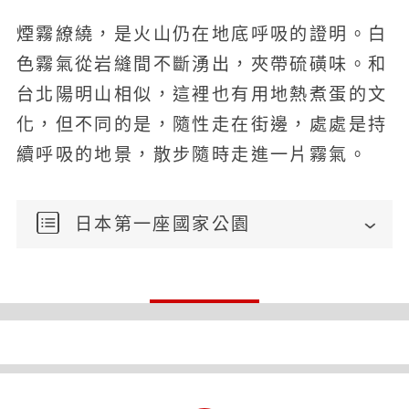
煙霧繚繞，是火山仍在地底呼吸的證明。白
色霧氣從岩縫間不斷湧出，夾帶硫磺味。和
台北陽明山相似，這裡也有用地熱煮蛋的文
化，但不同的是，隨性走在街邊，處處是持
續呼吸的地景，散步隨時走進一片霧氣。
日本第一座國家公園
這片奇景有個暗黑名稱，叫「雲仙地獄」。
「常有情侶拍照，卻不知道這裡傳說有點可
怕。」導遊市来勇人笑著說。傳說一位女子