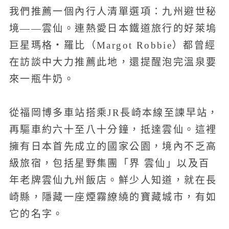
我們推薦一個內行人清單選項：九州避世秘
境——雲仙。連熱愛日本鐵道旅行的好萊塢
巨星瑪格・羅比（Margot Robbie）都曾經
在訪談中大力推薦此地，還提醒泡完溫泉要
來一瓶牛奶。
從福岡博多車站搭乘JR長崎本線至諫早站，
再驅車約六十至八十分鐘，抵達雲仙。這裡
擁有日本首先成立的國家公園，境內不乏高
級旅宿，包括星野集團「界 雲仙」以及百
年老牌雲仙九州飯店。鮮少人知道，就在長
崎縣，隱藏一座煙霧繚繞的寶藏城市，有如
它的名字。