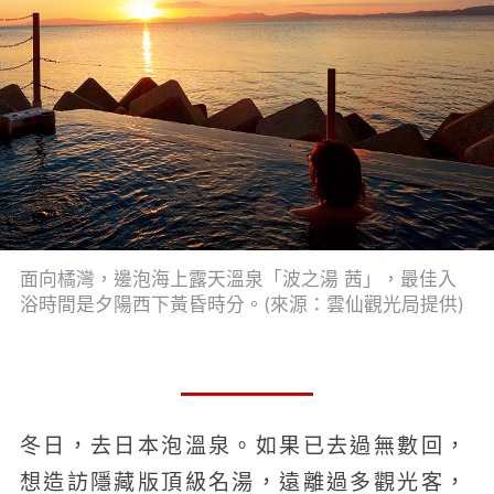
面向橘灣，邊泡海上露天溫泉「波之湯 茜」，最佳入
浴時間是夕陽西下黃昏時分。(來源：雲仙觀光局提供)
冬日，去日本泡溫泉。如果已去過無數回，
想造訪隱藏版頂級名湯，遠離過多觀光客，