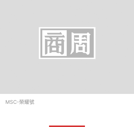
MSC-榮耀號