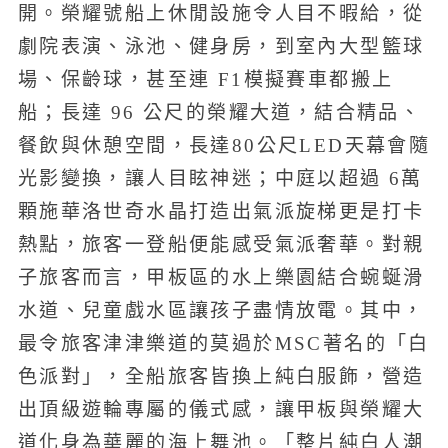
開。榮耀號船上休閒設施令人目不暇給，從
劇院表演、泳池、健身房，到室內大型籃球
場、保齡球，甚至連 F1模擬賽車都搬上
船；長達 96 公尺的榮耀大道，結合精品、
餐飲與休憩空間，長達80公尺LED天幕會隨
光影變換，讓人目眩神迷；中庭以超過 6萬
顆施華洛世奇水晶打造出氣派旋梯更是打卡
熱點，旅客一登船便能感受氣派奢華。對親
子旅客而言，甲板區的水上樂園結合蜿蜒滑
水道、兒童戲水區讓孩子盡情放電。其中，
最令旅客津津樂道的莫過於MSC著名的「白
色派對」，全船旅客皆換上純白服飾，營造
出頂級遊輪專屬的儀式感，讓甲板與榮耀大
道化身為華麗的海上舞池。「整片純白人潮