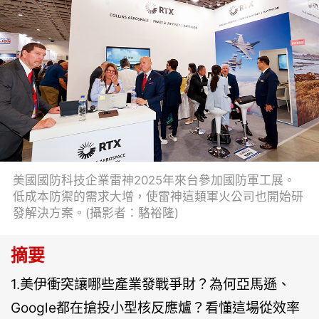
美國國防科技企業雷神2025年來台參加國防軍工展。
低成本防禦的需求大增，使雷神這類軍火公司也開始研
發解決方案。(攝影者：駱裕隆)
摘要
1.美伊衝突讓哪些產業發戰爭財？為何亞馬遜、
Google都在搶投小型核反應爐？看懂這場從效率