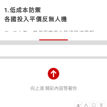
1.低成本防禦
各國投入平價反無人機
二○二六年，美伊衝突再次驗證同樣邏輯。
市場需求從過去「效率至上」轉變為「安全
優先」。首先浮現的新贏家，就是反無人
機。
過去無人機主要部署在軍事領域，但這次伊
朗
向上滑 精彩內容等著你