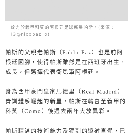
效力於義甲科莫的阿根廷足球新星帕斯。(來源：
IG@nicopaz1o)
帕斯的父親老帕斯（Pablo Paz）也是前阿
根廷國腳，使得帕斯雖然是在西班牙出生、
成長，但選擇代表衛冕軍阿根廷。
身為西甲豪門皇家馬德里（Real Madrid）
青訓體系崛起的新星，帕斯在轉會至義甲的
科莫（Como）後過去兩年大放異彩。
帕斯精湛的技術能力及獨到的遠射直覺，已