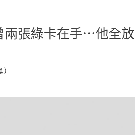
曾兩張綠卡在手⋯他全
黑）