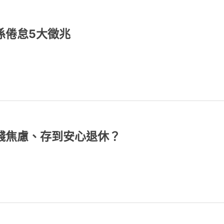
係倦怠5大徵兆
錢焦慮、存到安心退休？