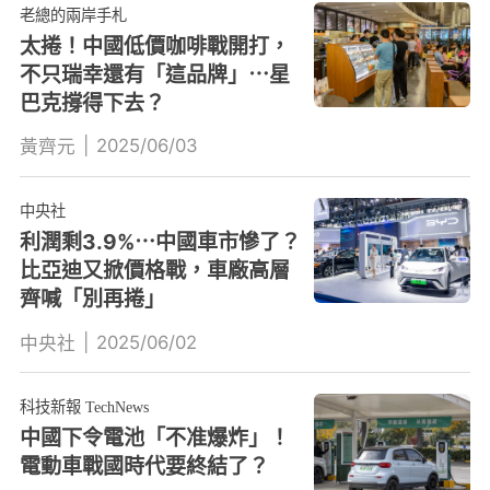
老總的兩岸手札
太捲！中國低價咖啡戰開打，
不只瑞幸還有「這品牌」⋯星
巴克撐得下去？
|
2025/06/03
黃齊元
中央社
利潤剩3.9%⋯中國車市慘了？
比亞迪又掀價格戰，車廠高層
齊喊「別再捲」
|
2025/06/02
中央社
科技新報 TechNews
中國下令電池「不准爆炸」！
電動車戰國時代要終結了？