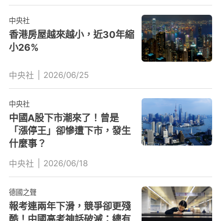
中央社
香港房屋越來越小，近30年縮
小26%
|
2026/06/25
中央社
中央社
中國A股下市潮來了！曾是
「漲停王」卻慘遭下市，發生
什麼事？
|
2026/06/18
中央社
德國之聲
報考連兩年下滑，競爭卻更殘
酷！中國高考神話破滅：總有