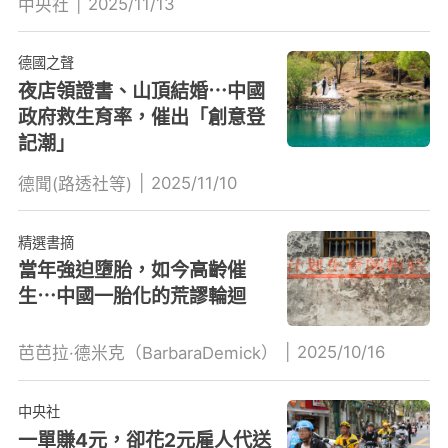
|
2025/11/13
中央社
德國之聲
夜店領證書、山頂結婚⋯中國
政府救生育率，催出「創意登
記潮」
|
2025/11/10
德聞(路透社等)
精選書摘
當年強迫墮胎，如今高齡催
生⋯中國一胎化的荒謬輪迴
|
2025/10/16
芭芭拉·德米克（BarbaraDemick）
中央社
一單賺4元，卻花2元雇人代送