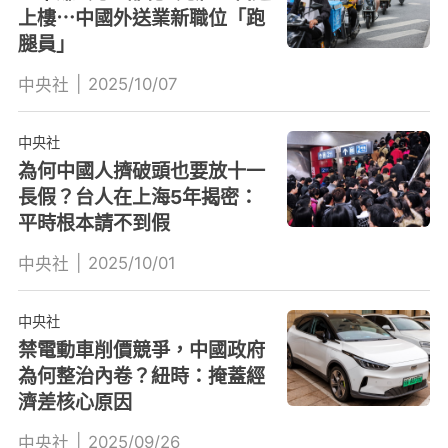
上樓⋯中國外送業新職位「跑
腿員」
|
2025/10/07
中央社
中央社
為何中國人擠破頭也要放十一
長假？台人在上海5年揭密：
平時根本請不到假
|
2025/10/01
中央社
中央社
禁電動車削價競爭，中國政府
為何整治內卷？紐時：掩蓋經
濟差核心原因
|
2025/09/26
中央社