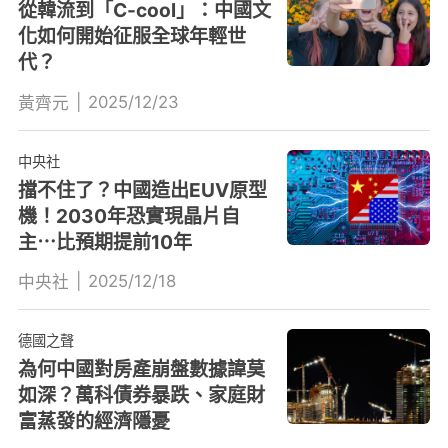
從韓流到「C-cool」：中國文
化如何開始征服全球年輕世
代？
|
2025/12/23
黃齊元
中央社
擋不住了？中國造出EUV原型
機！2030年恐實現晶片自
主⋯比預期提前10年
|
2025/12/18
中央社
德國之聲
為何中國對房產崩盤數據諱莫
如深？萬科債券暴跌、家庭財
富蒸發的經濟隱憂