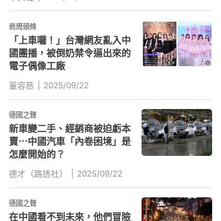
商周頭條
「上車囉！」台灣網友亂入中
國團播，被倒奶禁令逼出來的
電子偶像工廠
|
2025/09/22
董容慈
德國之聲
新車變二手、經銷商被迫虧本
賣⋯中國汽車「內卷困境」是
怎麼開始的？
|
2025/09/22
德才（路透社）
德國之聲
在中國看不到未來，他們冒險