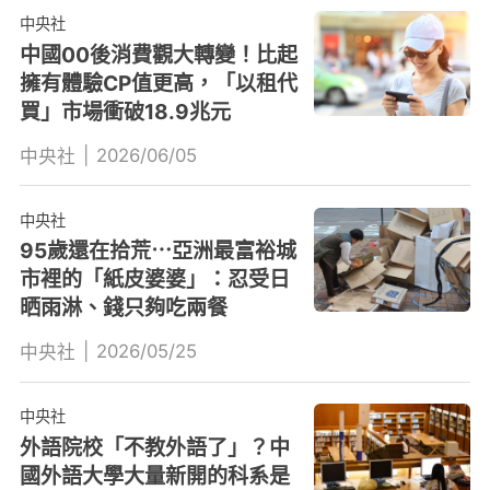
中央社
中國00後消費觀大轉變！比起
擁有體驗CP值更高，「以租代
買」市場衝破18.9兆元
|
2026/06/05
中央社
中央社
95歲還在拾荒⋯亞洲最富裕城
市裡的「紙皮婆婆」：忍受日
晒雨淋、錢只夠吃兩餐
|
2026/05/25
中央社
中央社
外語院校「不教外語了」？中
國外語大學大量新開的科系是