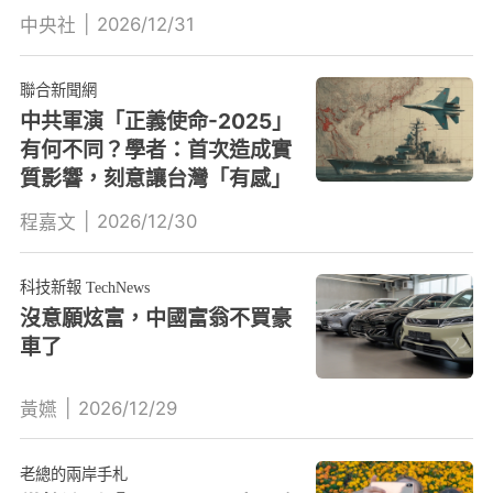
|
2026/12/31
中央社
聯合新聞網
中共軍演「正義使命-2025」
有何不同？學者：首次造成實
質影響，刻意讓台灣「有感」
|
2026/12/30
程嘉文
科技新報 TechNews
沒意願炫富，中國富翁不買豪
車了
|
2026/12/29
黃嬿
老總的兩岸手札