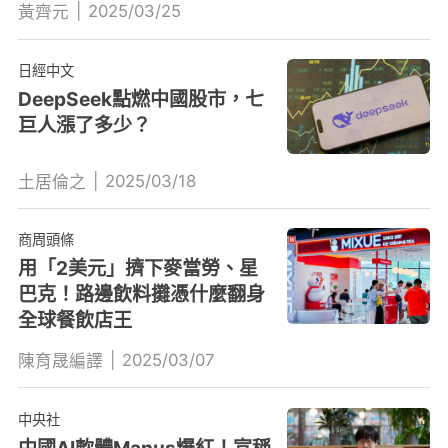
|
2025/03/25
黃齊元
日經中文
DeepSeek點燃中國股市，七
巨人漲了多少？
|
2025/03/18
土居倫之
商周頭條
用「2美元」擠下麥當勞、星
巴克！路邊飲料攤憑什麼翻身
全球餐飲店王
|
2025/03/07
陳育晟編譯
中央社
中國AI軟體Manus爆紅！宣稱