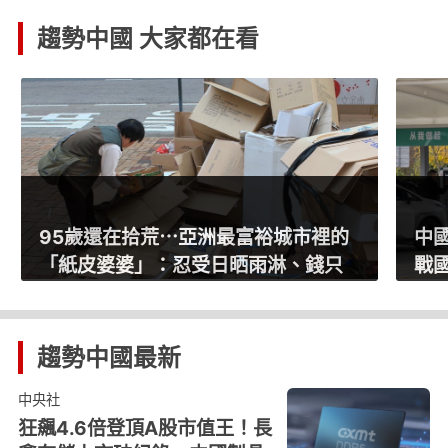
趨勢中國 大家都在看
95歲還在拾荒⋯亞洲最富裕城市裡的
中
「紙皮婆婆」：忍受日晒雨淋、錢只
戰
夠吃兩餐
趨勢中國
最新
中央社
狂飆4.6倍登頂A股市值王！長