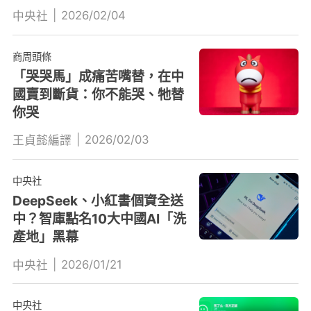
|
2026/02/04
中央社
商周頭條
「哭哭馬」成痛苦嘴替，在中
國賣到斷貨：你不能哭、牠替
你哭
|
2026/02/03
王貞懿編譯
中央社
DeepSeek、小紅書個資全送
中？智庫點名10大中國AI「洗
產地」黑幕
|
2026/01/21
中央社
中央社