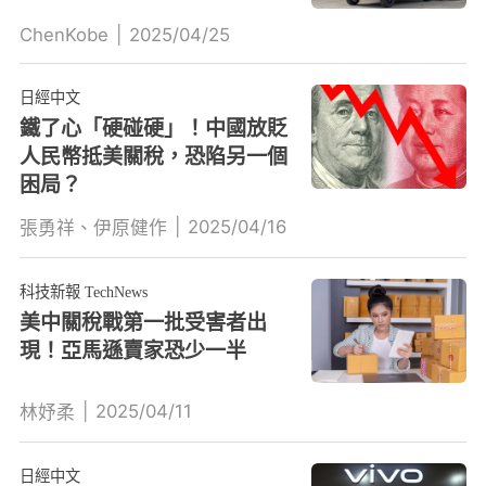
ChenKobe
|
2025/04/25
日經中文
鐵了心「硬碰硬」！中國放貶
人民幣抵美關稅，恐陷另一個
困局？
|
2025/04/16
張勇祥、伊原健作
科技新報 TechNews
美中關稅戰第一批受害者出
現！亞馬遜賣家恐少一半
|
2025/04/11
林妤柔
日經中文