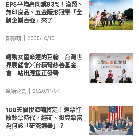
EPS平均高同業93%！漢翔、
無印良品、五金隱形冠軍「全
齡企業百強」來了
|
2025/10/15
鄭郁萌
轉動女童命運的巨輪 台灣世
界展望會╳台積電慈善基金
會 站出應援正發聲
|
2020/11/04
廣編企劃
180天關稅海嘯將定！選票打
敗鈔票時代，經商、投資致富
為何該「研究選舉」？