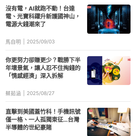
沒有電，AI就跑不動！台達
電、光寶科躍升新護國神山，
電源大錢潮來了
|
2025/09/03
馬自明
你更努力卻賺更少？戰勝下半
年壞景氣，讓人忍不住掏錢的
「情感經濟」深入拆解
|
2025/08/27
蔡茹涵
直擊到美國蓋竹科！手機訊號
僅一格、一人孤獨東征…台灣
半導體的世紀豪賭