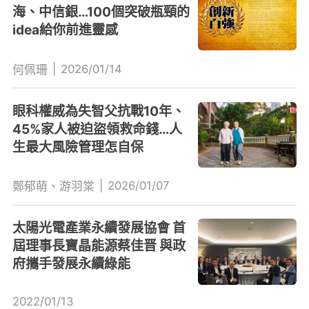
海、中信銀…100個突破瓶頸的
idea給你前進靈感
|
2026/01/14
何佩珊
眼科權威為失智父抗戰10年、
45%家人被迫盜領救命錢…人
生最大風險管理怎自保
|
2026/01/07
鄭郁萌、游羽棠
太陽光電產業永續發展協會 首
屆理事長寶晶能源蔡佳晋 與政
府攜手發展永續綠能
2022/01/13