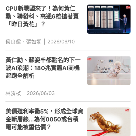
CPU新戰國來了！為何黃仁
勳、聯發科、高通6雄搶著賣
「昨日黃花」？
|
2026/06/10
侯良儒、張如嫻
黃仁勳、蘇姿丰都點名的下一
波AI浪潮：180兆實體AI商機
起跑全解析
|
2026/06/03
林洧楨
美債殖利率衝5%，形成全球資
金斷層線...為何0050或台積
電可能被重估價？