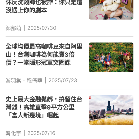
休反洗錢師也被詐：你只是還
沒遇上你的劇本
|
2025/07/30
鄭郁萌
全球均價最高咖啡豆來自阿里
山！台灣咖啡為何能賣3倍
價？一堂隱形冠軍突圍課
|
2025/07/23
游羽棠、程倚華
史上最大金融鬆綁，拚留住台
灣錢！高雄直擊9平方公里
「富人新邊境」崛起
|
2025/07/16
韓化宇