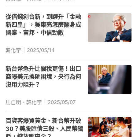
從借錢創台新，到躍升「金融
新四皇」，吳東亮怎麼翻身成
國泰、富邦、中信勁敵
|
2025/05/14
韓化宇
新台幣急升比關稅更傷！出口
商曝美元換匯困境，央行為何
沒用力阻升？
|
2025/05/07
馬自明、韓化宇
百貨客爆買黃金、新台幣升破
30？美股匯債三殺、人民幣獨
貶，錢放哪安全？