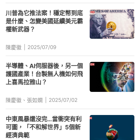
川普為它推法案！穩定幣到底
是什麼、怎變美國延續美元霸
權新武器？
|
2025/07/09
陳慶徽
半導體、AI伺服器後，另一個
護國產業！台製無人機如何飛
上喜馬拉雅山？
|
2025/07/02
陳慶徽、張如嫻
中東風暴還沒完…當衝突有利
可圖，「不和解世界」5個新
經濟典範