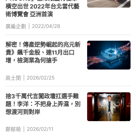
橫空出世 2022年台北當代藝
術博覽會 亞洲首演
|
2022/04/28
廣編企劃
解密！傳產逆勢崛起的兆元新
貴》飆千金股、連11月出口
增，檢測業為何搶手
|
2026/02/25
高士閔
捨3千萬代言闖政壇扛選手難
題！李洋：不把身上弄濕，別
想渡河到對岸
|
2026/02/11
鄭郁萌