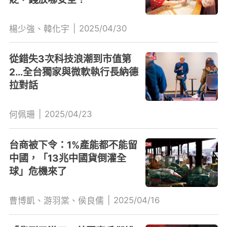
|
2025/04/30
楊少強、韓化宇
從錯失3次科技浪潮到市值第
2…全台獨家與微軟執行長納德
拉對話
|
2025/04/23
何佩珊
台商被下令：1%產能都不能留
中國，「13兆中國貨倒灌全
球」危機來了
|
2025/04/16
曹博凱、游羽棠、侯良儒