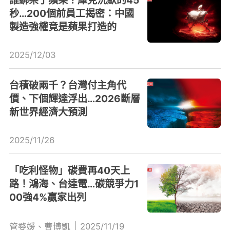
誰綁架了蘋果？庫克沉默的45
秒…200個前員工揭密：中國
製造強權竟是蘋果打造的
2025/12/03
台積破兩千？台灣付主角代
價、下個輝達浮出…2026斷層
新世界經濟大預測
2025/11/26
「吃利怪物」碳費再40天上
路！鴻海、台達電…碳競爭力1
00強4%贏家出列
|
2025/11/19
管婺媛、曹博凱