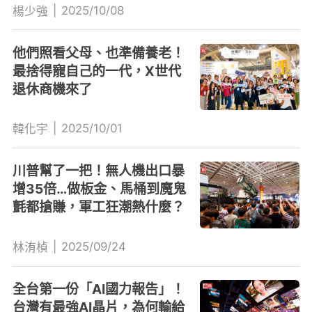
|
2025/10/08
楊少強
他們照看父母、也準備養老！
最捨得寵自己的一代，X世代
退休商機來了
|
2025/10/01
韓化宇
川普幫了一把！無人機出口暴
增35倍…做板金、馬桶到魔鬼
氈都搶賺，軍工狂潮熱什麼？
|
2025/09/24
林洧楨
全台第一份「AI國力報告」！
台灣有最強AI晶片，為何輸給