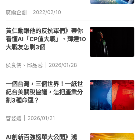
|
2022/02/10
廣編企劃
黃仁勳跟他的反抗軍們》帶你
看懂AI「CP值大戰」、輝達10
大戰友怎剩3個
|
2026/01/28
侯良儒、邱品蓉
一個台灣，三個世界！一紙世
紀台美關稅協議，怎把產業分
割3種命運？
|
2026/01/21
管婺媛
AI創新百強榜單大公開》鴻