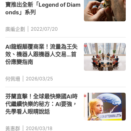
寶推出全新「Legend of Diam
onds」系列
|
2022/07/20
廣編企劃
AI龍蝦顛覆商業！流量為王失
效、機器人跟機器人交易…首
份應變指南
|
2026/03/25
何佩珊
芬蘭直擊！全球最快樂國AI時
代繼續快樂的秘方：AI要強，
先學看人眼睛說話
|
2026/03/18
黃惠群