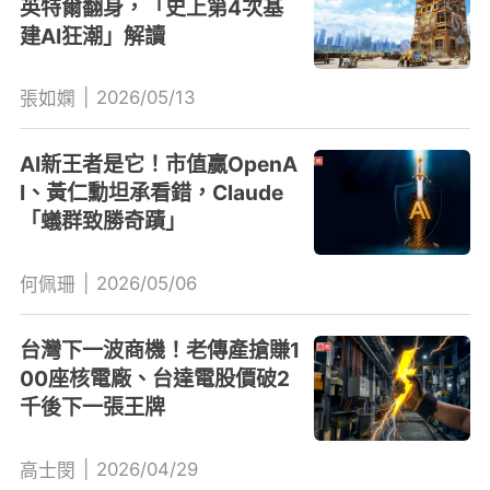
英特爾翻身，「史上第4次基
建AI狂潮」解讀
|
2026/05/13
張如嫻
AI新王者是它！市值贏OpenA
I、黃仁勳坦承看錯，Claude
「蟻群致勝奇蹟」
|
2026/05/06
何佩珊
台灣下一波商機！老傳產搶賺1
00座核電廠、台達電股價破2
千後下一張王牌
|
2026/04/29
高士閔