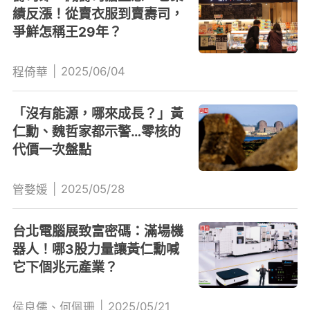
績反漲！從賣衣服到賣壽司，
爭鮮怎稱王29年？
|
2025/06/04
程倚華
「沒有能源，哪來成長？」黃
仁勳、魏哲家都示警…零核的
代價一次盤點
|
2025/05/28
管婺媛
台北電腦展致富密碼：滿場機
器人！哪3股力量讓黃仁勳喊
它下個兆元產業？
|
2025/05/21
侯良儒、何佩珊