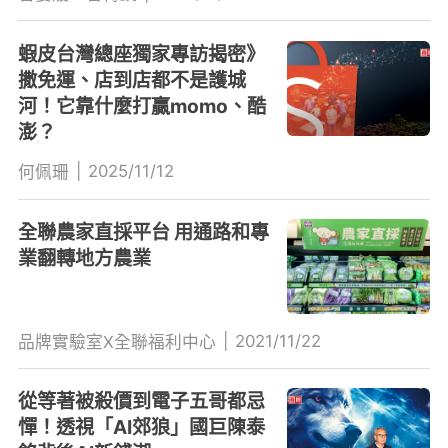
蝦皮台灣總座獨家專訪揭密》
撒免運、店到店都不是護城
河！它靠什麼打贏momo、酷
澎？
|
2025/11/12
何佩珊
全聯農家直採平台 用通路和專
業翻轉地方農業
|
2021/11/22
品牌實驗室X全聯福利中心
從等著被殺價到電子五哥都忌
憚！透視「AI郊狼」國巨陳泰