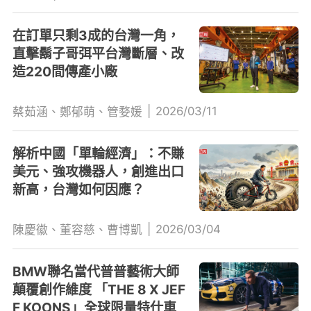
在訂單只剩3成的台灣一角，
直擊鬍子哥弭平台灣斷層、改
造220間傳產小廠
|
2026/03/11
蔡茹涵、鄭郁萌、管婺媛
解析中國「單輪經濟」：不賺
美元、強攻機器人，創進出口
新高，台灣如何因應？
|
2026/03/04
陳慶徽、董容慈、曹博凱
BMW聯名當代普普藝術大師
顛覆創作維度 「THE 8 X JEF
F KOONS」全球限量特仕車