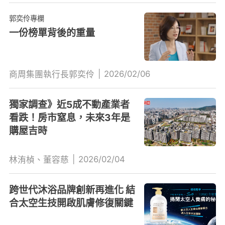
郭奕伶專欄
一份榜單背後的重量
|
2026/02/06
商周集團執行長郭奕伶
獨家調查》近5成不動產業者
看跌！房市窒息，未來3年是
購屋吉時
|
2026/02/04
林洧楨、董容慈
跨世代沐浴品牌創新再進化 結
合太空生技開啟肌膚修復關鍵