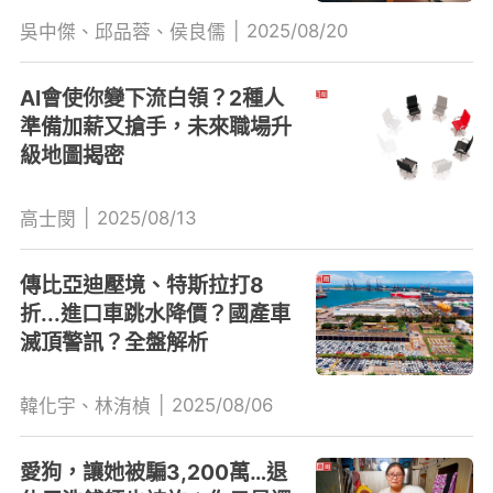
|
2025/08/20
吳中傑、邱品蓉、侯良儒
AI會使你變下流白領？2種人
準備加薪又搶手，未來職場升
級地圖揭密
|
2025/08/13
高士閔
傳比亞迪壓境、特斯拉打8
折...進口車跳水降價？國產車
滅頂警訊？全盤解析
|
2025/08/06
韓化宇、林洧楨
愛狗，讓她被騙3,200萬…退