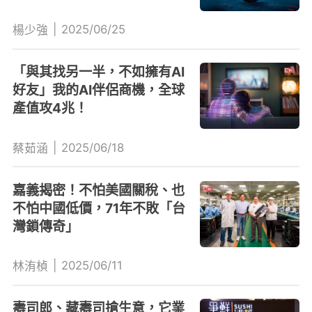
|
2025/06/25
楊少強
「與其找另一半，不如擁有AI
好友」我的AI伴侶商機，全球
產值攻4兆！
|
2025/06/18
蔡茹涵
嘉義揭密！不怕美國關稅、也
不怕中國低價，71年不敗「台
灣鎖傳奇」
|
2025/06/11
林洧楨
壽司郎、藏壽司搶生意，它業