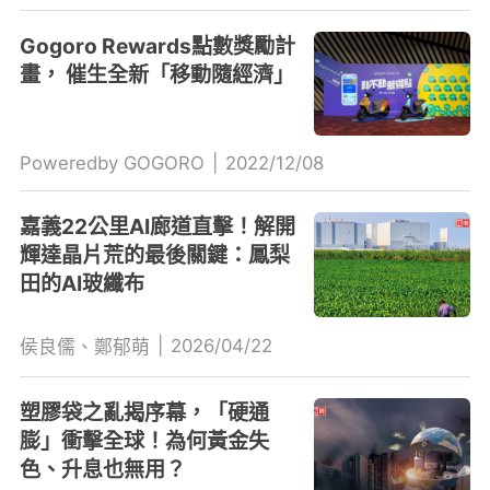
Gogoro Rewards點數獎勵計
畫， 催生全新「移動隨經濟」
Poweredby GOGORO
|
2022/12/08
嘉義22公里AI廊道直擊！解開
輝達晶片荒的最後關鍵：鳳梨
田的AI玻纖布
|
2026/04/22
侯良儒、鄭郁萌
塑膠袋之亂揭序幕，「硬通
膨」衝擊全球！為何黃金失
色、升息也無用？