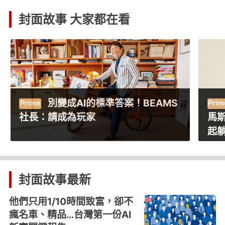
封面故事 大家都在看
特斯拉前總裁告白》我在狂人
馬斯克身邊的日子：有時，要陪他一
馬
起躺地板
在
封面故事
最新
他們只用1/10時間致富，卻不
瘋名車、精品…台灣第一份AI