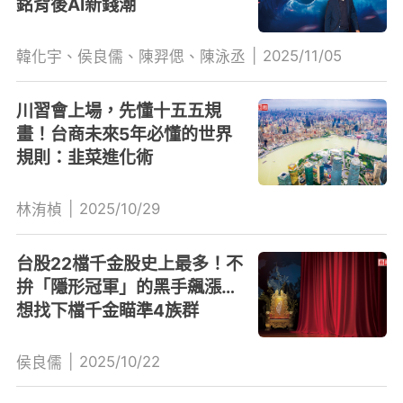
銘背後AI新錢潮
|
2025/11/05
韓化宇、侯良儒、陳羿偲、陳泳丞
川習會上場，先懂十五五規
畫！台商未來5年必懂的世界
規則：韭菜進化術
|
2025/10/29
林洧楨
台股22檔千金股史上最多！不
拚「隱形冠軍」的黑手飆漲…
想找下檔千金瞄準4族群
|
2025/10/22
侯良儒