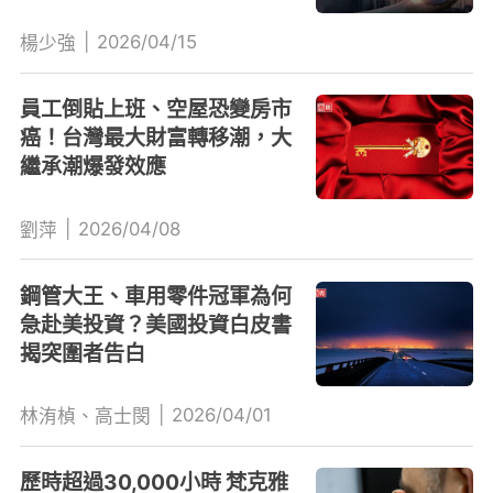
|
2026/04/15
楊少強
員工倒貼上班、空屋恐變房市
癌！台灣最大財富轉移潮，大
繼承潮爆發效應
|
2026/04/08
劉萍
鋼管大王、車用零件冠軍為何
急赴美投資？美國投資白皮書
揭突圍者告白
|
2026/04/01
林洧楨、高士閔
歷時超過30,000小時 梵克雅