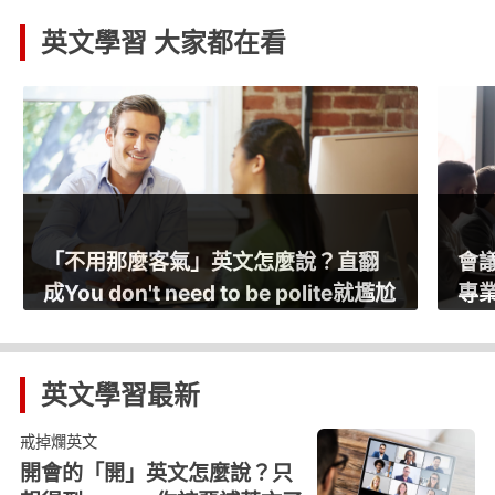
英文學習 大家都在看
會議上5句地雷英文，一說就被貼「不
誤會
專業」標籤
「
英文學習
最新
戒掉爛英文
開會的「開」英文怎麼說？只