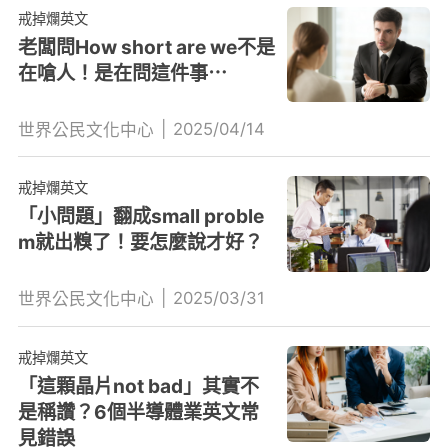
戒掉爛英文
老闆問How short are we不是
在嗆人！是在問這件事⋯
|
2025/04/14
世界公民文化中心
戒掉爛英文
「小問題」翻成small proble
m就出糗了！要怎麼說才好？
|
2025/03/31
世界公民文化中心
戒掉爛英文
「這顆晶片not bad」其實不
是稱讚？6個半導體業英文常
見錯誤