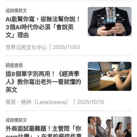
戒掉爛英文
AI能幫你寫，卻無法幫你說！
3個AI時代你必須「會說英
文」理由
|
2025/11/03
世界公民文化中心
精選書摘
這8個單字別再用！《經濟學
人》教你寫出老外一看就懂的
英文
|
2025/10/15
萊恩．格林（LaneGreene）
戒掉爛英文
外商面試最難題！主管問「你
own什麼」，在考的是這件事