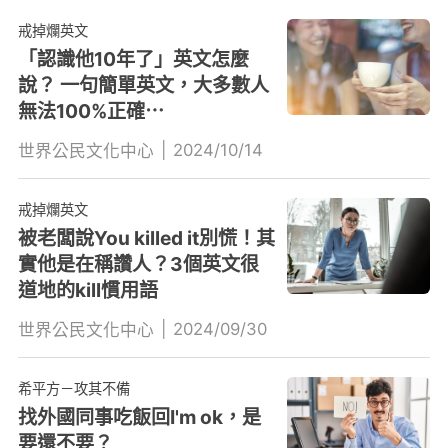
戒掉爛英文
「認識他10年了」英文怎麼
說？ 一句簡單英文，大多數人
無法100%正確⋯
|
2024/10/14
世界公民文化中心
戒掉爛英文
被老闆說You killed it別慌！其
實他是在稱讚人？3個英文很
道地的kill慣用語
|
2024/09/30
世界公民文化中心
希平方－攻其不備
找外國同事吃飯回I'm ok，是
要還不要？